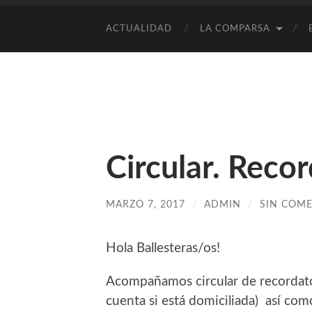
ACTUALIDAD
LA COMPARSA
Circular. Reco
MARZO 7, 2017
/
ADMIN
/
SIN COM
Hola Ballesteras/os!
Acompañamos circular de recordator
cuenta si está domiciliada) así com