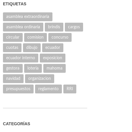
ETIQUETAS
asamblea extraordinaria
asamblea ordinaria
brindis
cargos
circular
comision
concurso
cuotas
dibujo
ecuador
ecuador interno
exposicion
gestora
loteria
mahoma
navidad
organizacion
presupuestos
reglamento
RRI
CATEGORÍAS